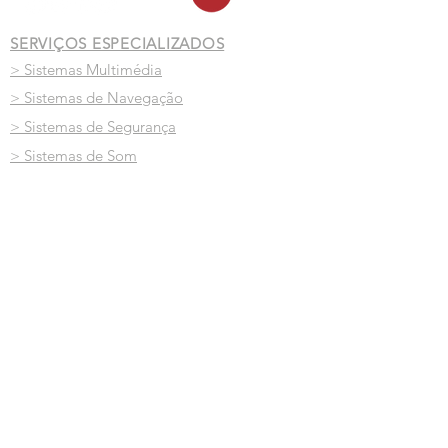
SERVIÇOS ESPECIALIZADOS
> Sistemas Multimédia
> Sistemas de Navegação
> Sistemas de Segurança
> Sistemas de Som
> Sistemas de Integração à Origem
> Películas
> Estofos em Pele Personalizados
> Lavagens ao Detalhe - 100% ecológica
> Mecânica Geral Especializada
> Mobile Car Service
LOCALIZAÇÃO
Rua da Venezuela, 31 A-B
Benfica