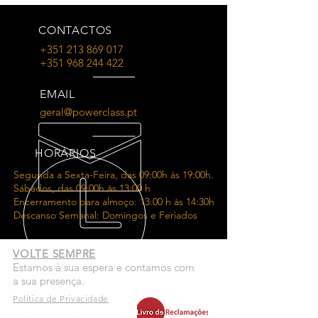
CONTACTOS
+351 213 869 017
+351 968 244 422
EMAIL
geral@powerclass.pt
HORÁRIOS
Segunda a Sexta-Feira, das 09:00h às 19:00h.
Sábados, das 09:00h às 13:00 h
Encerramento para almoço: 13:00 h às 14:30h
Descanso Semanal: Domingos e Feriados
VOLTE SEMPRE
Estamos à sua espera e contamos com
a sua presença.
Política de Privacidade